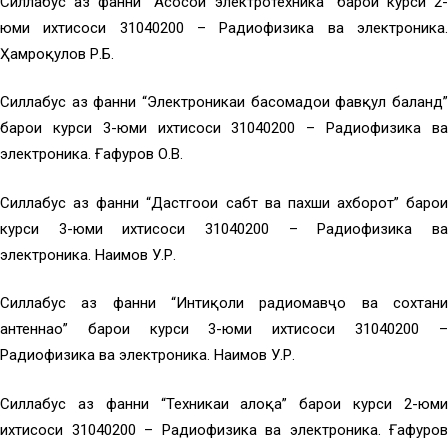
Силлабус аз фанни “Асосҳои электротехника” барои курси 2-
юми ихтисоси 31040200 – Радиофизика ва электроника.
Ҳамроқулов Р.Б.
Силлабус аз фанни “Электроникаи басомадҳои фавқул баланд”
барои курси 3-юми ихтисоси 31040200 – Радиофизика ва
электроника. Ғафуров О.В.
Силлабус аз фанни “Дастгоҳҳои сабт ва пахши ахборот” барои
курси 3-юми ихтисоси 31040200 – Радиофизика ва
электроника. Наимов У.Р.
Силлабус аз фанни “Интиқоли радиомавҷҳо ва сохтани
антеннаҳо” барои курси 3-юми ихтисоси 31040200 –
Радиофизика ва электроника. Наимов У.Р.
Силлабус аз фанни “Техникаи алоқа” барои курси 2-юми
ихтисоси 31040200 – Радиофизика ва электроника. Ғафуров