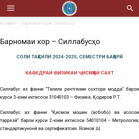
Ба аввал
Барномаи корӣ – Силлабусҳо
Барномаи корӣ – Силлабусҳо
СОЛИ ТАҲСИЛИ 2024-2025, СЕМЕСТРИ БАҲОРӢ
КАФЕДРАИ ФИЗИКАИ ҶИСМҲОИ САХТ
Силлабус аз фанни “Таҳлили рентгении сохтори модда” барои
курси 3-юми ихтисоси 31040103 – Физика. Қодиров Р.Т.
Силлабус аз фанни “Қисмҳои мошин (асбобҳо) ва асосҳои
тарҳрезӣ” барои курси 2-юми ихтисоси 54010104 – Метрология,
стандартикунонӣ ва сертификатсия. Ясинов Ш.