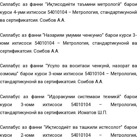
Силлабус аз фанни “Иқтисодиёти таъмини метрологӣ” барои
курси 4-уми ихтисоси 54010104 – Метрология, стандартикунонӣ
ва сертификатсия. Соибов А.А.
Силлабус аз фанни “Назарияи умумии ченкуниҳо” барои курси 3-
юми ихтисоси 54010104 – Метрология, стандартикунонӣ ва
сертификатсия. Соибов А.А.
Силлабус аз фанни “Усулҳо ва воситаҳои ченкунӣ, назорат ва
озмоиш” барои курси 3-юми ихтисоси 54010104 – Метрология,
стандартикунонӣ ва сертификатсия. Соибов А.А.
Силлабус аз фанни “Идоракунии системаҳои техникӣ” барои
курси 3-юми ихтисоси 54010104 – Метрология,
стандартикунонӣ ва сертификатсия. Исматов Ш.П.
Силлабус аз фанни “Иқтисодиёт ва ташкили истеҳсолот” барои
курси 2-юми ихтисоси 54010104 – Метрология,