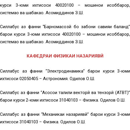
курси 3-юми ихтисоси 40020100 – мошинҳои ҳисоббарор,
системаҳо ва шабакаҳо. Асомиддинов З.Ш.
Силлабус аз фанни “Барномасозӣ бо забони савияи баланд”
барои курси 3-юми ихтисоси 40020100 – мошинҳои ҳисоббарор,
системаҳо ва шабакаҳо. Асомиддинов З.Ш.
КАФЕДРАИ ФИЗИКАИ НАЗАРИЯВӢ
Силлабус аз фанни “Электродинамика” барои курси 3-юми
ихтисоси 02050405 – Астрономия. Одилов О.Ш.
Силлабус аз фанни “Асосҳои таҳлили векторӣ ва тензорӣ (АТВТ)”
барои курси 2-юми ихтисоси 31040103 – Физика. Одилов О.Ш.
Силлабус аз фанни “Механикаи назариявӣ” барои курси 3-юми
ихтисоси 31040103 – Физика. Одилов О.Ш.