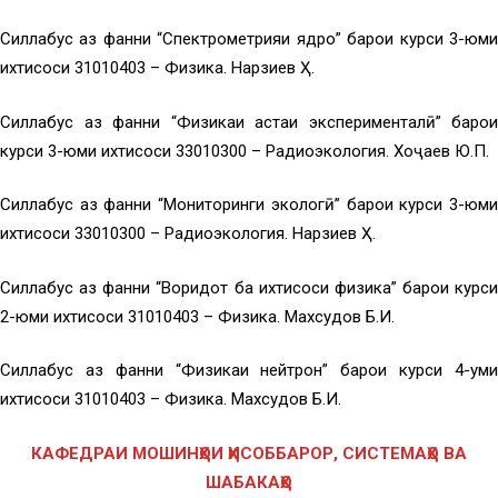
Силлабус аз фанни “Спектрометрияи ядро” барои курси 3-юми
ихтисоси 31010403 – Физика. Нарзиев Ҳ.
Силлабус аз фанни “Физикаи ҳастаи эксперименталӣ” барои
курси 3-юми ихтисоси 33010300 – Радиоэкология. Хоҷаев Ю.П.
Силлабус аз фанни “Мониторинги экологӣ” барои курси 3-юми
ихтисоси 33010300 – Радиоэкология. Нарзиев Ҳ.
Силлабус аз фанни “Воридот ба ихтисоси физика” барои курси
2-юми ихтисоси 31010403 – Физика. Махсудов Б.И.
Силлабус аз фанни “Физикаи нейтрон” барои курси 4-уми
ихтисоси 31010403 – Физика. Махсудов Б.И.
КАФЕДРАИ МОШИНҲОИ ҲИСОББАРОР, СИСТЕМАҲО ВА
ШАБАКАҲО