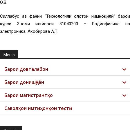
О.В.
Силлабус аз фанни “Технологияи олотҳои нимноқилӣ” барои
курси 3-юми ихтисоси 31040200 – Радиофизика ва
электроника. Акобирова А.Т.
Меню
Барои довталабон
Барои донишҷӯён
Барои магистрантҳо
Саволҳои имтиҳонҳои тестӣ