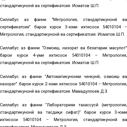
стандартикунонӣ ва сертификатсия. Исматов Ш.П.
Силлабус аз фанни “Метрология, стандартикунонӣ ва
сертификатсия” барои курси 3-юми ихтисоси 54010104 –
Метрология, стандартикунонӣ ва сертификатсия. Исматов Ш.П.
Силлабус аз фанни “Озмоиш, назорат ва бехатарии маҳсулот”
барои курси 4-уми ихтисоси 54010104 – Метрология,
стандартикунонӣ ва сертификатсия. Исматов Ш.П.
Силлабус аз фанни “Автоматикунонии ченкунӣ, озмоиш ва
назорат” барои курси 2-юми ихтисоси 54010104 – Метрология,
стандартикунонӣ ва сертификатсия. Маҳмадуллоев Д.З.
Силлабус аз фанни “Лабораторияи тахассусӣ (метрология,
стандартикунонӣ ва тасдиқи сифат)” барои курси 3-юми
ихтисоси 54010104 – Метрология, стандартикунонӣ ва