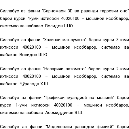
Силлабус аз фанни “Барномаҳои 3D ва раванди тарҳрезии онҳо”
барои курси 4-уми ихтисоси 40020100 – мошинҳои ҳисоббарор,
системаҳо ва шабакаҳо. Восидов Ш.Ю.
Силлабус аз фанни “Хазинаи маълумотҳо” барои курси 3-юми
ихтисоси 40020100 – мошинҳои ҳисоббарор, системаҳо ва
шабакаҳо. Восидов Ш.Ю.
Силлабус аз фанни “Назарияи автоматҳо” барои курси 2-юми
ихтисоси 40020100 – мошинҳои ҳисоббарор, системаҳо ва
шабакаҳо. Ҷӯразода Х.Ш.
Силлабус аз фанни “Графикаи муҳандисӣ ва мошинӣ” барои
курси 1-уми ихтисоси 40020100 – мошинҳои ҳисоббарор,
системаҳо ва шабакаҳо. Асомиддинов З.Ш.
Силлабус аз фанни “Моделсозии равандҳои физикӣ” барои