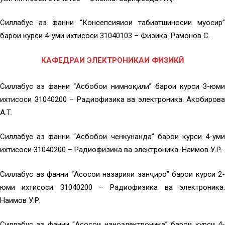
Силлабус аз фанни “Консепсияиҳои табиатшиносии муосир”
барои курси 4-уми ихтисоси 31040103 – Физика. Раҳмонов С.
КАФЕДРАИ ЭЛЕКТРОНИКАИ ФИЗИКӢ
Силлабус аз фанни “Асбобҳои нимноқили” барои курси 3-юми
ихтисоси 31040200 – Радиофизика ва электроника. Акобирова
А.Т.
Силлабус аз фанни “Асбобҳои ченкунанда” барои курси 4-уми
ихтисоси 31040200 – Радиофизика ва электроника. Наимов У.Р.
Силлабус аз фанни “Асосҳои назарияи занҷирҳо” барои курси 2-
юми ихтисоси 31040200 – Радиофизика ва электроника.
Наимов У.Р.
Силлабус аз фанни “Асосҳои наноэлектроника” барои курси 4-