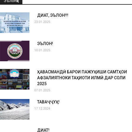
Эълонҳо
ДИҚҚАТ, ЭЪЛОН!!!
23.01.2025
ЭЪЛОН!
10.01.2025
ҲАВАСМАНДӢ БАРОИ ПАЖУҲИШИ САМТҲОИ
АФЗАЛИЯТНОКИ ТАҲҚИҚОТИ ИЛМӢ ДАР СОЛИ
2025
07.01.2025
ТАВАҶҶУҲ!
17.12.2024
ДИҚҚАТ!