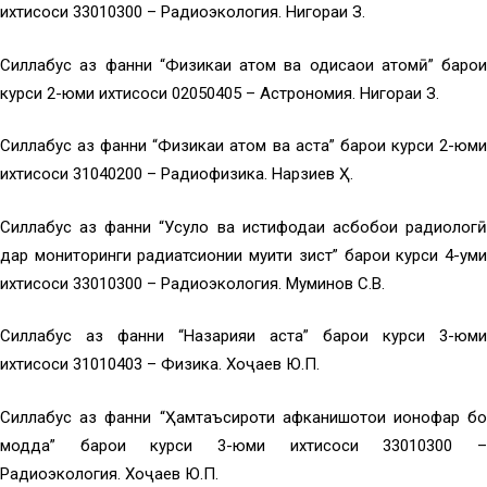
ихтисоси 33010300 – Радиоэкология. Нигораи З.
Силлабус аз фанни “Физикаи атом ва ҳодисаҳои атомӣ” барои
курси 2-юми ихтисоси 02050405 – Астрономия. Нигораи З.
Силлабус аз фанни “Физикаи атом ва ҳаста” барои курси 2-юми
ихтисоси 31040200 – Радиофизика. Нарзиев Ҳ.
Силлабус аз фанни “Усулҳо ва истифодаи асбобҳои радиологӣ
дар мониторинги радиатсионии муҳити зист” барои курси 4-уми
ихтисоси 33010300 – Радиоэкология. Муминов С.В.
Силлабус аз фанни “Назарияи ҳаста” барои курси 3-юми
ихтисоси 31010403 – Физика. Хоҷаев Ю.П.
Силлабус аз фанни “Ҳамтаъсироти афканишотҳои ионофар бо
модда” барои курси 3-юми ихтисоси 33010300 –
Радиоэкология. Хоҷаев Ю.П.