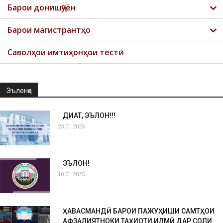
Барои донишҷӯён
Барои магистрантҳо
Саволҳои имтиҳонҳои тестӣ
Эълонҳо
ДИҚҚАТ, ЭЪЛОН!!!
23.01.2025
ЭЪЛОН!
10.01.2025
ҲАВАСМАНДӢ БАРОИ ПАЖУҲИШИ САМТҲОИ
АФЗАЛИЯТНОКИ ТАҲҚИҚОТИ ИЛМӢ ДАР СОЛИ