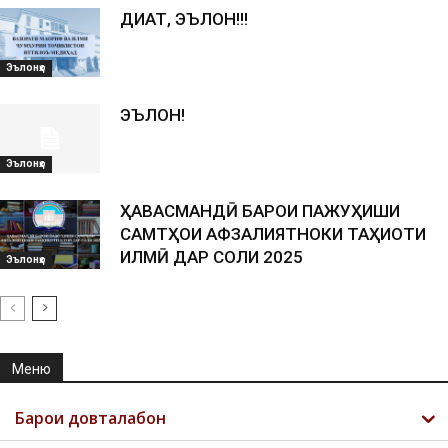
ДИҚҚАТ, ЭЪЛОН!!!
Эълонҳо
ЭЪЛОН!
Эълонҳо
ҲАВАСМАНДӢ БАРОИ ПАЖУҲИШИ
САМТҲОИ АФЗАЛИЯТНОКИ ТАҲҚИҚОТИ
ИЛМӢ ДАР СОЛИ 2025
Эълонҳо
Меню
Барои довталабон