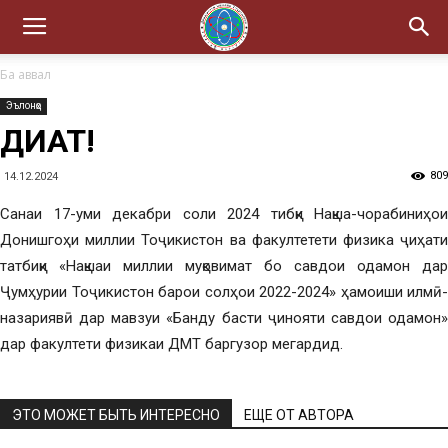
Ба аввал
Эълонҳо
ДИҚҚАТ!
809
14.12.2024
Санаи 17-уми декабри соли 2024 тибқи Нақша-чорабиниҳои
Донишгоҳи миллии Тоҷикистон ва факултетети физика ҷиҳати
татбиқи «Нақшаи миллии муқовимат бо савдои одамон дар
Ҷумҳурии Тоҷикистон барои солҳои 2022-2024» ҳамоиши илмӣ-
назариявӣ дар мавзуи «Банду басти ҷинояти савдои одамон»
дар факултети физикаи ДМТ баргузор мегардид.
ЭТО МОЖЕТ БЫТЬ ИНТЕРЕСНО
ЕЩЕ ОТ АВТОРА