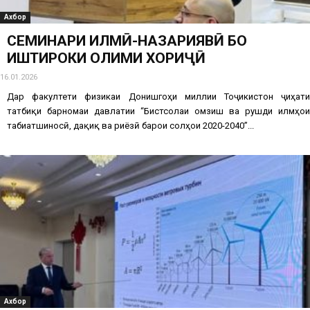
Ахбор
СЕМИНАРИ ИЛМӢ-НАЗАРИЯВӢ БО
ИШТИРОКИ ОЛИМИ ХОРИҶӢ
16.01.2026
Дар факултети физикаи Донишгоҳи миллии Тоҷикистон ҷиҳати
татбиқи барномаи давлатии “Бистсолаи омӯзиш ва рушди илмҳои
табиатшиносӣ, дақиқ ва риёзӣ барои солҳои 2020-2040”...
Ахбор