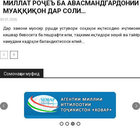
МИЛЛАТ РОҶЕЪ БА ҲАВАСМАНДГАРДОНИИ
МУҲАҚҚИҚОН ДАР СОЛИ...
09.01.2026
Дар замони муосир рушди устувори соҳаҳои иқтисодию иҷтимоии
кишвар бевосита ба пешрафти илм, таҳкими иқтидори зеҳнӣ ва тайёр
намудани кадрҳои баландихтисоси илмӣ...
Сомонаҳои муфид