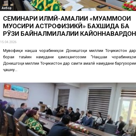
Ахбор
СЕМИНАРИ ИЛМӢ-АМАЛИИ «МУАММОҲОИ
МУОСИРИ АСТРОФИЗИКӢ» БАХШИДА БА
РӮЗИ БАЙНАЛМИЛАЛИИ КАЙҲОННАВАРДОН
15.04.2026
Мувофиқи нақша чорабиниҳои Донишгоҳи миллии Тоҷикистон дар
бораи таъйин намудани ҳамоҳангсозии “Нақшаи чорабиниҳои
Донишгоҳи миллии Тоҷикистон дар самти амалӣ намудани баргузории
ҷашну...