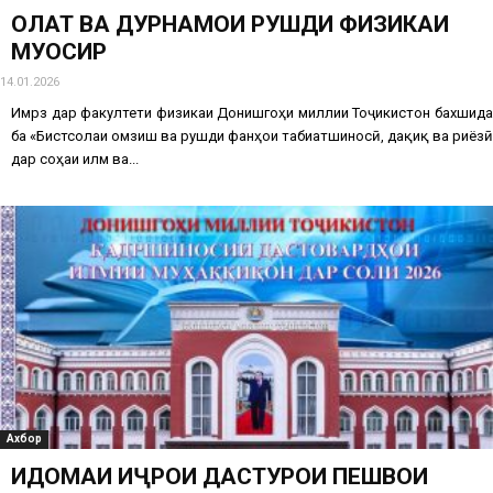
ҲОЛАТ ВА ДУРНАМОИ РУШДИ ФИЗИКАИ
МУОСИР
14.01.2026
Имрӯз дар факултети физикаи Донишгоҳи миллии Тоҷикистон бахшида
ба «Бистсолаи омӯзиш ва рушди фанҳои табиатшиносӣ, дақиқ ва риёзӣ
дар соҳаи илм ва...
Ахбор
ИДОМАИ ИҶРОИ ДАСТУРҲОИ ПЕШВОИ