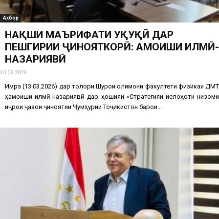
Ахбор
НАҚШИ МАЪРИФАТИ ҲУҚУҚӢ ДАР
ПЕШГИРИИ ҶИНОЯТКОРӢ: ҲАМОИШИ ИЛМӢ-
НАЗАРИЯВӢ
13.03.2026
Имрӯз (13.03.2026) дар толори Шурои олимони факултети физикаи ДМТ
ҳамоиши илмӣ-назариявӣ дар ҳошияи «Стратегияи ислоҳоти низоми
иҷрои ҷазои ҷиноятии Ҷумҳурии Тоҷикистон барои...