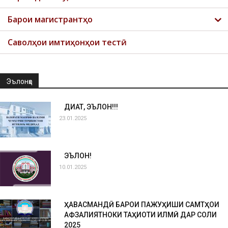
Барои магистрантҳо
Саволҳои имтиҳонҳои тестӣ
Эълонҳо
ДИҚҚАТ, ЭЪЛОН!!!
23.01.2025
ЭЪЛОН!
10.01.2025
ҲАВАСМАНДӢ БАРОИ ПАЖУҲИШИ САМТҲОИ
АФЗАЛИЯТНОКИ ТАҲҚИҚОТИ ИЛМӢ ДАР СОЛИ
2025