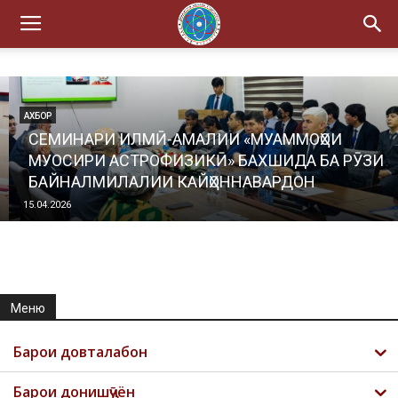
АХБОР
СЕМИНАРИ ИЛМӢ-АМАЛИИ «МУАММОҲОИ
МУОСИРИ АСТРОФИЗИКӢ» БАХШИДА БА РӮЗИ
БАЙНАЛМИЛАЛИИ КАЙҲОННАВАРДОН
15.04.2026
Меню
Барои довталабон
Барои донишҷӯён