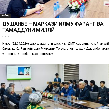
Ахбор
ДУШАНБЕ – МАРКАЗИ ИЛМУ ФАРҲАНГ ВА
ТАМАДДУНИ МИЛЛӢ
23.04.2026
Имрӯз (22.04.2026) дар факултети физикаи ДМТ ҳамоиши илмӣ-амалӣ
бахшида ба Рӯзи пойтахти Ҷумҳурии Тоҷикистон- шаҳри Душанбе таҳти
унвони «Душанбе – маркази илму...