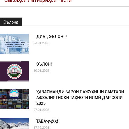
Саволҳои имтиҳонҳои тестӣ
Эълонҳо
ДИҚҚАТ, ЭЪЛОН!!!
23.01.2025
ЭЪЛОН!
10.01.2025
ҲАВАСМАНДӢ БАРОИ ПАЖУҲИШИ САМТҲОИ
АФЗАЛИЯТНОКИ ТАҲҚИҚОТИ ИЛМӢ ДАР СОЛИ
2025
07.01.2025
ТАВАҶҶУҲ!
17.12.2024