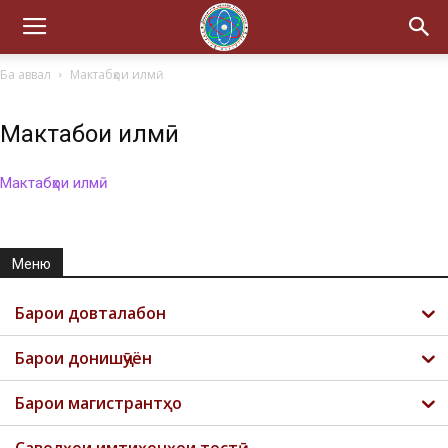
Ба аввал
Мактабҳои илмӣ
Мактабҳои илмӣ
Мактабҳои илмӣ
Меню
Барои довталабон
Барои донишҷӯён
Барои магистрантҳо