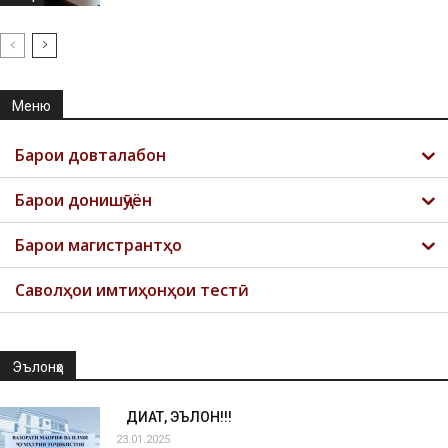
Меню
Барои довталабон
Барои донишҷӯён
Барои магистрантҳо
Саволҳои имтиҳонҳои тестӣ
Эълонҳо
ДИҚҚАТ, ЭЪЛОН!!!
23.01.2025