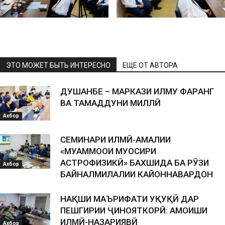
ЭТО МОЖЕТ БЫТЬ ИНТЕРЕСНО
ЕЩЕ ОТ АВТОРА
ДУШАНБЕ – МАРКАЗИ ИЛМУ ФАРҲАНГ
ВА ТАМАДДУНИ МИЛЛӢ
Ахбор
СЕМИНАРИ ИЛМӢ-АМАЛИИ
«МУАММОҲОИ МУОСИРИ
АСТРОФИЗИКӢ» БАХШИДА БА РӮЗИ
Ахбор
БАЙНАЛМИЛАЛИИ КАЙҲОННАВАРДОН
НАҚШИ МАЪРИФАТИ ҲУҚУҚӢ ДАР
ПЕШГИРИИ ҶИНОЯТКОРӢ: ҲАМОИШИ
ИЛМӢ-НАЗАРИЯВӢ
Ахбор