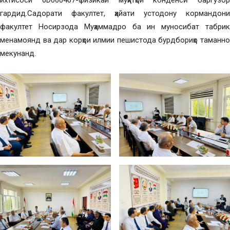
ихтисоси 6D060407-физикаи муҳитҳои конденсӣ баргузор
гардид.Садорати факултет, ҳайати устодону кормандони
факултет Носирзода Муҳаммадро ба ин муносибат табрик
менамоянд ва дар корҳои илмии пешистода бурдбориҳо таманно
мекунанд.