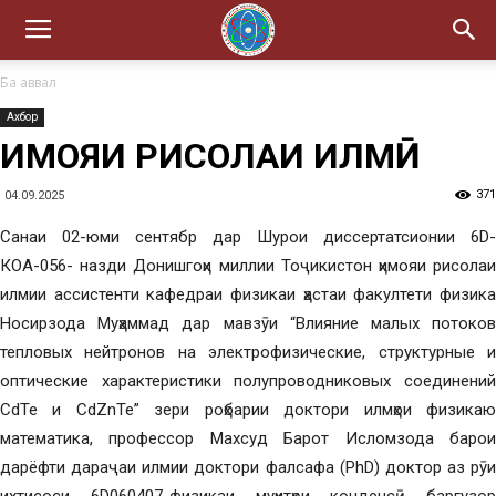
Ба аввал
Ахбор
ҲИМОЯИ РИСОЛАИ ИЛМӢ
371
04.09.2025
Санаи 02-юми сентябр дар Шурои диссертатсионии 6D-
КОА-056- назди Донишгоҳи миллии Тоҷикистон ҳимояи рисолаи
илмии ассистенти кафедраи физикаи ҳастаи факултети физика
Носирзода Муҳаммад дар мавзӯи “Влияние малых потоков
тепловых нейтронов на электрофизические, структурные и
оптические характеристики полупроводниковых соединений
CdTe и CdZnTe” зери роҳбарии доктори илмҳои физикаю
математика, профессор Махсуд Барот Исломзода барои
дарёфти дараҷаи илмии доктори фалсафа (PhD) доктор аз рӯи