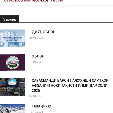
Саволҳои имтиҳонҳои тестӣ
Эълонҳо
ДИҚҚАТ, ЭЪЛОН!!!
23.01.2025
ЭЪЛОН!
10.01.2025
ҲАВАСМАНДӢ БАРОИ ПАЖУҲИШИ САМТҲОИ
АФЗАЛИЯТНОКИ ТАҲҚИҚОТИ ИЛМӢ ДАР СОЛИ
2025
07.01.2025
ТАВАҶҶУҲ!
17.12.2024