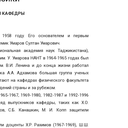
Я КАФЕДРЫ
 1958 году. Его основателем и первым
мик Умаров Султан Умарович.
ональная академия наук Таджикистана),
им. У. Умарова НАНТ в 1964-1965 годах был
. В.И. Ленина и до конца жизни работал
а А.А. Адхамова большая группа ученых
тают на кафедрах физического факультета
дений страны и за рубежом.
65-1967, 1969-1980, 1982-1987 и 1992-1996
д выпускников кафедры, таких как Х.О.
ов, С.Б. Канашкин, М. И. Копп защитили
 доценты Х.Р. Рахимов (1967-1969), Ш.Ш.