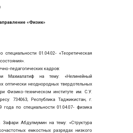
ы
направление «Физик»
 специальности 01.04.02- «Теоретическая
 состояния».
чно-педагогических кадров:
ри Махмалатиф на тему: «Нелинейный
ых оптически неоднородных твердотельных
ри Физико-техническом институте им. С.У.
су: 734063, Республика Таджикистан, г.
9 года по специальности 01.04.07- физика
 Зафари Абдулмумин на тему: «Структура
кочастотных емкостных разрядах низкого