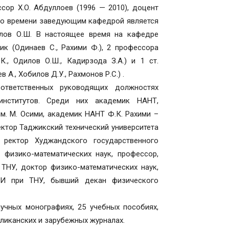
ссор Х.О. Абдуллоев (1996 — 2010), доцент
щего времени заведующим кафедрой является
илов О.Ш. В настоящее время на кафедре
ик (Одинаев С., Рахими Ф.), 2 профессора
К., Одилов О.Ш., Кадирзода З.А.) и 1 ст.
А., Хобилов Д.У., Рахмонов Р.С.) .
тветственных руководящих должностях
 институтов. Среди них академик НАНТ,
м. М. Осими, академик НАНТ Ф.К. Рахими –
ктор Таджикский технический университета
 ректор Худжандского государственного
 физико-математических наук, профессор,
ТНУ, доктор физико-математических наук,
И при ТНУ, бывший декан физического
чных монографиях, 25 учебных пособиях,
бликанских и зарубежных журналах.