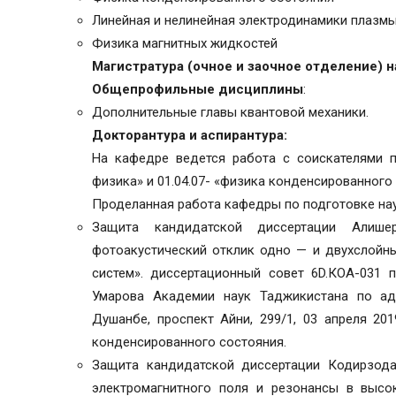
Линейная и нелинейная электродинамики плазм
Физика магнитных жидкостей
Магистратура (очное и заочное отделение) 
Общепрофильные дисциплины
:
Дополнительные главы квантовой механики.
Докторантура и аспирантура:
На кафедре ведется работа с соискателями по
физика» и 01.04.07- «физика конденсированного
Проделанная работа кафедры по подготовке нау
Защита кандидатской диссертации Алише
фотоакустический отклик одно — и двухслойн
систем». диссертационный совет 6D.КОА-031 п
Умарова Академии наук Таджикистана по адре
Душанбе, проспект Айни, 299/1, 03 апреля 201
конденсированного состояния.
Защита кандидатской диссертации Кодирзода
электромагнитного поля и резонансы в высо