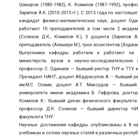
Шакиров (1980-1982), К. Комилов (1987-1992), профе
Зарипов А.К. (2010-2015 гг.). С 2015 года по настоя
кандидат физико-математических наук, доцент Од
работают 10 преподавателей, в том числе 2 академ
(Солихов Д.К., Комилов К.), 3 доцента (Зарипов А.
преподаватель (Алишери М.), трое ассистентов (Ходжаев 
Выпускники кафедры работали и работают на о
министерств, вузов и научно-исследовательских
профессор С. Одинаев — бывший ректор ТНУ и ТТУ и
Президент НАНТ, доцент Абдурасулов А. – бывший ре
им.М.С. Осими, доцент А.Т. Максудов — бывший
университета имени академика Б. Гафурова, доктор
Комилов К.- бывший декан физического факультета 
профессор Д.К. Солихов — бывший директор НИ
факультета ТНУ.
Научные достижения кафедры опубликованы в 8 нау
учебниках и сотнях научных статей в различных респу