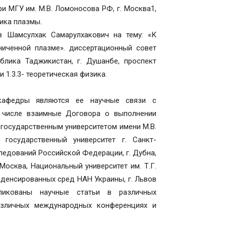
ри МГУ им. М.В. Ломоносова РФ, г. Москва1,
зика плазмы.
в Шамсулхак Самарулхакович на тему: «К
ниченной плазме». диссертационный совет
блика Таджикистан, г. Душанбе, проспект
и 1.3.3- теоретическая физика.
кафедры являются ее научные связи с
 числе взаимные Договора о выполнении
государственным университетом имени М.В.
 государственный университет г. Санкт-
ледований Российской Федерации, г. Дубна,
 Москва, Национальный университет им. Т.Г.
онденсированных сред НАН Украины, г. Львов
ликованы научные статьи в различных
зличных международных конференциях и