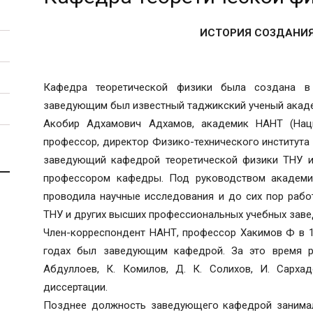
ИСТОРИЯ СОЗДАНИ
Кафедра теоретической физики была создана в
заведующим был известный таджикский ученый акаде
Акобир Адхамович Адхамов, академик НАНТ (Наци
профессор, директор Физико-технического института 
заведующий кафедрой теоретической физики ТНУ им
профессором кафедры. Под руководством академик
проводила научные исследования и до сих пор рабо
ТНУ и других высших профессиональных учебных заве
Член-корреспондент НАНТ, профессор Хакимов Ф в 19
годах был заведующим кафедрой. За это время ря
Абдуллоев, К. Комилов, Д. К. Солихов, И. Сархад
диссертации.
Позднее должность заведующего кафедрой занимали