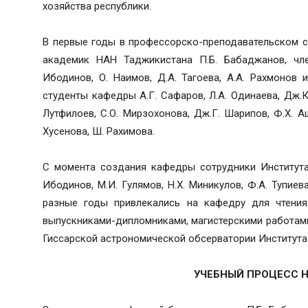
хозяйства республики.
В первые годы в профессорско-преподавательском с
академик НАН Таджикистана П.Б. Бабаджанов, чле
Ибодинов, О. Наимов, Д.А. Тагоева, А.А. Рахмонов
студенты кафедры А.Г. Сафаров, Л.А. Одинаева, Дж.К.
Лутфилоев, С.О. Мирзохонова, Дж.Г. Шарипов, Ф.Х. Аш
Хусенова, Ш. Рахимова.
С момента создания кафедры сотрудники Института
Ибодинов, М.И. Гулямов, Н.Х. Миникулов, Ф.А. Тупиева
разные годы привлекались на кафедру для чтения 
выпускниками-дипломниками, магистерскими работам
Гиссарской астрономической обсерватории Института
УЧЕБНЫЙ ПРОЦЕСС 