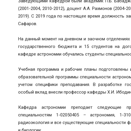
Заведующими кафедрой были академик П.Б. Бабаджан
(2001-2004, 2010-2012), доцент А.А. Рахмонов (2004-2
2019). С 2019 года по настоящее время должность з
Сафаров.
На данный момент на дневном и заочном отделениях 
государственного бюджета и 15 студентов на дог
кафедре астрономии обучались студенты специальнос
Учебная программа и рабочие планы подготовлены 
образовательной программы специальности астроном
учетом специфики преподавания. В разработке го
особый вклад внесли профессор кафедры Х.И. Ибодино
Кафедра астрономии преподает следующие пр
специальностям 1-02050405 – астрономия, 1-3
радиоэкология и все существующие специальности фа
и биологии: