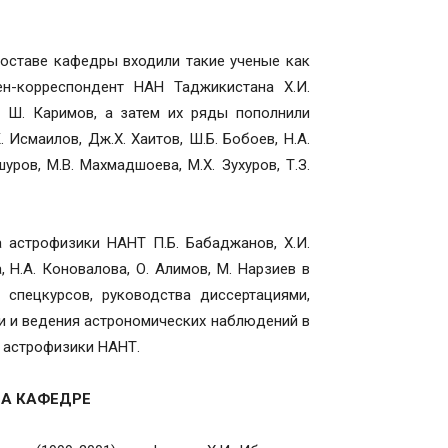
оставе кафедры входили такие ученые как
н-корреспондент НАН Таджикистана Х.И.
 и Ш. Каримов, а затем их ряды пополнили
 Исмаилов, Дж.Х. Хаитов, Ш.Б. Бобоев, Н.А.
уров, М.В. Махмадшоева, М.Х. Зухуров, Т.З.
 астрофизики НАНТ П.Б. Бабаджанов, Х.И.
, Н.А. Коновалова, О. Алимов, М. Нарзиев в
спецкурсов, руководства диссертациями,
и и ведения астрономических наблюдений в
 астрофизики НАНТ.
НА КАФЕДРЕ